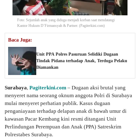
Foto: Sejumlah anak yang diduga menjadi korban saat mendatangi
Kantor Hukum D’Firmansyah & Partner. (Pagiterkini.com)
Baca Juga:
Unit PPA Polres Pasuruan Selidiki Dugaan
Tindak Pidana terhadap Anak, Terduga Pelaku
Diamankan
Surabaya
,
Pagiterkini.com
– Dugaan aksi brutal yang
menyeret nama seorang oknum anggota Polri di Surabaya
mulai menyeret perhatian publik. Kasus dugaan
penganiayaan terhadap delapan anak di bawah umur di
kawasan Pacar Kembang kini resmi ditangani Unit
Perlindungan Perempuan dan Anak (PPA) Satreskrim
Polrestabes Surabaya.