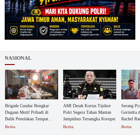
NASIONAL
Brigade Gusdur Bongkar
AMI Desak Kortas Tipikor
Serang Pr
Dugaan Motif Pribadi di
Polri Segera Tahan Mantan
Gerindra 
Balik Penolakan Tempat
Jampidsus Tersangka Korupsi
Rachel Ra
Ibadah GKJW Bangil
Dipolisika
Berita
Berita
Berita