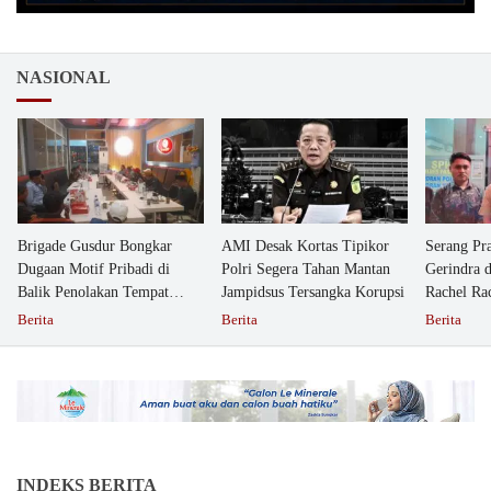
NASIONAL
Brigade Gusdur Bongkar
AMI Desak Kortas Tipikor
Serang Pr
Dugaan Motif Pribadi di
Polri Segera Tahan Mantan
Gerindra 
Balik Penolakan Tempat
Jampidsus Tersangka Korupsi
Rachel Ra
Ibadah GKJW Bangil
Dipolisika
Berita
Berita
Berita
INDEKS BERITA