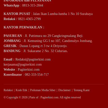
INFORMASI dan PELAYANAN
WhatsApp
: 0813-315-2844
KANTOR PUSAT
: Jalan Ikan Lumba-lumba 1 No 10 Surabaya
Redaksi
/ 0821-4365-2799
KANTOR PERWAKILAN :
PASURUAN
: Jl. Pattimura no 29 Cangkringmalang Beji.
JOMBANG
: Jl. Kemuning GG I no 107, Candimulyo Jombang.
GRESIK
: Dusun Lopang rt 3 tw 4 Driyorejo.
BANDUNG
: Jl. Sukarame 2 No. 32 Cidurian
.
Email
:
Redaksi@pagiterkini.com
kerjasama@pagiterkini.com
Website
: Pagiterkini.com
Koordinator
: 082-333-554-717
Redaksi
Kode Etik
Pedoman Media Siber
Disclaimer
Tentang Kami
© Copyright © 2026 | Parts of : Pagiterkini.com. All rights reserved