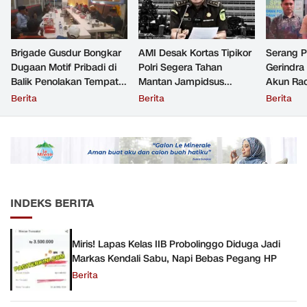
Brigade Gusdur Bongkar
AMI Desak Kortas Tipikor
Serang 
Dugaan Motif Pribadi di
Polri Segera Tahan
Gerindra
Balik Penolakan Tempat
Mantan Jampidsus
Akun Rac
Ibadah GKJW Bangil
Tersangka Korupsi
Resmi Di
Berita
Berita
Berita
INDEKS BERITA
Miris! Lapas Kelas IIB Probolinggo Diduga Jadi
Markas Kendali Sabu, Napi Bebas Pegang HP
Berita