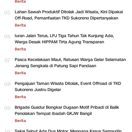
Berita
05
Lahan Sawah Produktif Ditolak Jadi Wisata, Kini Dipakai
Off-Road, Pemanfaatan TKD Sukoreno Dipertanyakan
Berita
06
Iuran Jalan Terus, LPJ Tiga Tahun Tak Kunjung Ada,
Warga Desak HIPPAM Tirta Agung Transparan
Berita
07
Pasca Kecelakaan Maut, Ratusan Warga Gelar Selamatan
Jenang Sengkala di Patung Sapi Pandaan
Berita
08
Pengajuan Taman Wisata Ditolak, Event Offroad di TKD
Sukoreno Justru Digelar
Berita
09
Brigade Gusdur Bongkar Dugaan Motif Pribadi di Balik
Penolakan Tempat Ibadah GKJW Bangil
Berita
Saksi Sebut Ada Dua Motor, Mengapa Kasus Samsudin