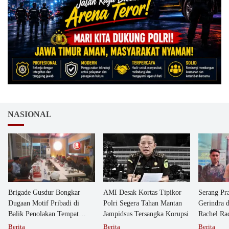
NASIONAL
Brigade Gusdur Bongkar
AMI Desak Kortas Tipikor
Serang Pr
Dugaan Motif Pribadi di
Polri Segera Tahan Mantan
Gerindra 
Balik Penolakan Tempat
Jampidsus Tersangka Korupsi
Rachel Ra
Ibadah GKJW Bangil
Dipolisika
Berita
Berita
Berita