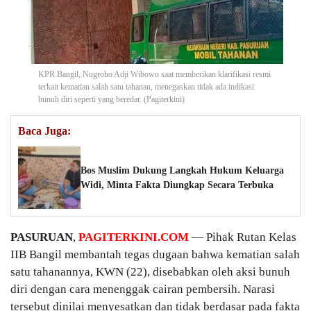
KPR Bangil, Nugroho Adji Wibowo saat memberikan klarifikasi resmi
terkait kematian salah satu tahanan, menegaskan tidak ada indikasi
bunuh diri seperti yang beredar. (Pagiterkini)
Baca Juga:
Bos Muslim Dukung Langkah Hukum Keluarga
Widi, Minta Fakta Diungkap Secara Terbuka
PASURUAN
,
PAGITERKINI.COM
— Pihak Rutan Kelas
IIB Bangil membantah tegas dugaan bahwa kematian salah
satu tahanannya, KWN (22), disebabkan oleh aksi bunuh
diri dengan cara menenggak cairan pembersih. Narasi
tersebut dinilai menyesatkan dan tidak berdasar pada fakta