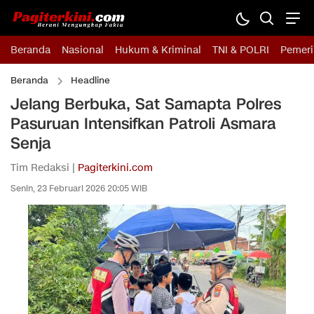
Beranda
Nasional
Hukum & Kriminal
TNI & POLRI
Pemeri
Beranda
Headline
Jelang Berbuka, Sat Samapta Polres
Pasuruan Intensifkan Patroli Asmara
Senja
Tim Redaksi |
Pagiterkini.com
Senin, 23 Februari 2026 20:05 WIB