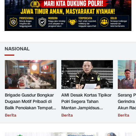
NASIONAL
Brigade Gusdur Bongkar
AMI Desak Kortas Tipikor
Serang 
Dugaan Motif Pribadi di
Polri Segera Tahan
Gerindra
Balik Penolakan Tempat
Mantan Jampidsus
Akun Rac
Ibadah GKJW Bangil
Tersangka Korupsi
Resmi Di
Berita
Berita
Berita