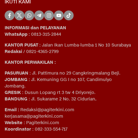
IKUTI KAMI
INFORMASI dan PELAYANAN
WhatsApp
: 0813-315-2844
KANTOR PUSAT
: Jalan Ikan Lumba-lumba 1 No 10 Surabaya
Redaksi
/ 0821-4365-2799
KANTOR PERWAKILAN :
PASURUAN
: Jl. Pattimura no 29 Cangkringmalang Beji.
JOMBANG
: Jl. Kemuning GG I no 107, Candimulyo
Jombang.
GRESIK
: Dusun Lopang rt 3 tw 4 Driyorejo.
BANDUNG
: Jl. Sukarame 2 No. 32 Cidurian
.
Email
:
Redaksi@pagiterkini.com
kerjasama@pagiterkini.com
Website
: Pagiterkini.com
Koordinator
: 082-333-554-717