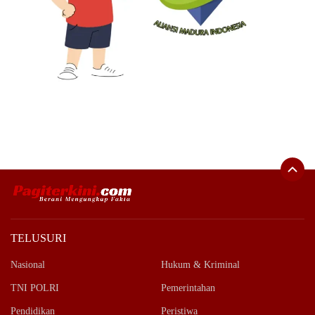
TELUSURI
Nasional
Hukum & Kriminal
TNI POLRI
Pemerintahan
Pendidikan
Peristiwa