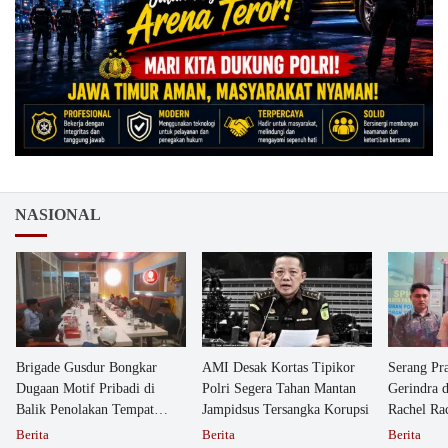
NASIONAL
Brigade Gusdur Bongkar
AMI Desak Kortas Tipikor
Serang Pr
Dugaan Motif Pribadi di
Polri Segera Tahan Mantan
Gerindra 
Balik Penolakan Tempat
Jampidsus Tersangka Korupsi
Rachel Ra
Ibadah GKJW Bangil
Dipolisika
Berita
Berita
Berita