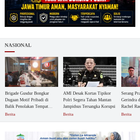
NASIONAL
Brigade Gusdur Bongkar
AMI Desak Kortas Tipikor
Serang Pr
Dugaan Motif Pribadi di
Polri Segera Tahan Mantan
Gerindra 
Balik Penolakan Tempat
Jampidsus Tersangka Korupsi
Rachel Ra
Ibadah GKJW Bangil
Dipolisika
Berita
Berita
Berita