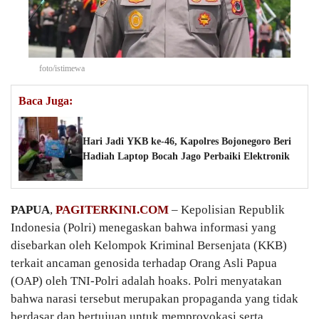
foto/istimewa
Baca Juga:
Hari Jadi YKB ke-46, Kapolres Bojonegoro Beri
Hadiah Laptop Bocah Jago Perbaiki Elektronik
PAPUA
,
PAGITERKINI.COM
– Kepolisian Republik
Indonesia (Polri) menegaskan bahwa informasi yang
disebarkan oleh Kelompok Kriminal Bersenjata (KKB)
terkait ancaman genosida terhadap Orang Asli Papua
(OAP) oleh TNI-Polri adalah hoaks. Polri menyatakan
bahwa narasi tersebut merupakan propaganda yang tidak
berdasar dan bertujuan untuk memprovokasi serta