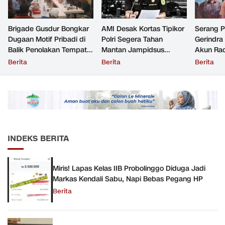
Brigade Gusdur Bongkar
AMI Desak Kortas Tipikor
Serang 
Dugaan Motif Pribadi di
Polri Segera Tahan
Gerindra
Balik Penolakan Tempat
Mantan Jampidsus
Akun Rac
Ibadah GKJW Bangil
Tersangka Korupsi
Resmi Di
Berita
Berita
Berita
INDEKS BERITA
Miris! Lapas Kelas IIB Probolinggo Diduga Jadi
Markas Kendali Sabu, Napi Bebas Pegang HP
Berita