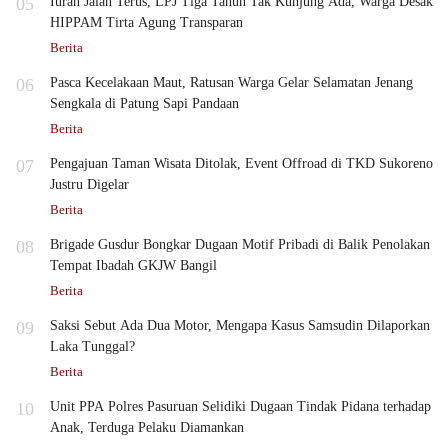
05
Iuran Jalan Terus, LPJ Tiga Tahun Tak Kunjung Ada, Warga Desak
HIPPAM Tirta Agung Transparan
Berita
06
Pasca Kecelakaan Maut, Ratusan Warga Gelar Selamatan Jenang
Sengkala di Patung Sapi Pandaan
Berita
07
Pengajuan Taman Wisata Ditolak, Event Offroad di TKD Sukoreno
Justru Digelar
Berita
08
Brigade Gusdur Bongkar Dugaan Motif Pribadi di Balik Penolakan
Tempat Ibadah GKJW Bangil
Berita
09
Saksi Sebut Ada Dua Motor, Mengapa Kasus Samsudin Dilaporkan
Laka Tunggal?
Berita
10
Unit PPA Polres Pasuruan Selidiki Dugaan Tindak Pidana terhadap
Anak, Terduga Pelaku Diamankan