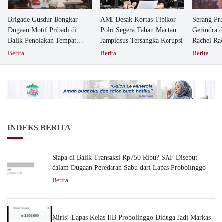
Brigade Gusdur Bongkar
AMI Desak Kortas Tipikor
Serang Pr
Dugaan Motif Pribadi di
Polri Segera Tahan Mantan
Gerindra 
Balik Penolakan Tempat
Jampidsus Tersangka Korupsi
Rachel Ra
Ibadah GKJW Bangil
Dipolisika
Berita
Berita
Berita
INDEKS BERITA
Siapa di Balik Transaksi Rp750 Ribu? SAF Disebut
dalam Dugaan Peredaran Sabu dari Lapas Probolinggo
Berita
Miris! Lapas Kelas IIB Probolinggo Diduga Jadi Markas