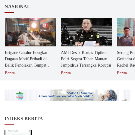
NASIONAL
Brigade Gusdur Bongkar
AMI Desak Kortas Tipikor
Serang Pr
Dugaan Motif Pribadi di
Polri Segera Tahan Mantan
Gerindra 
Balik Penolakan Tempat
Jampidsus Tersangka Korupsi
Rachel Ra
Ibadah GKJW Bangil
Dipolisika
Berita
Berita
Berita
INDEKS BERITA