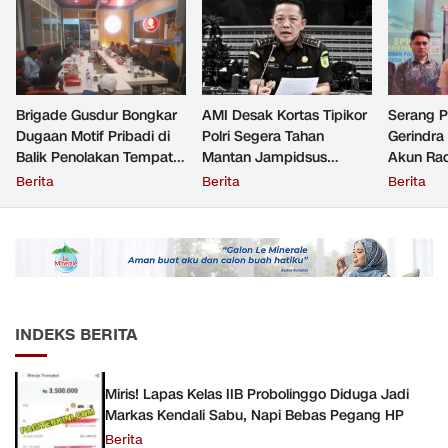
Brigade Gusdur Bongkar
AMI Desak Kortas Tipikor
Serang 
Dugaan Motif Pribadi di
Polri Segera Tahan
Gerindra
Balik Penolakan Tempat
Mantan Jampidsus
Akun Rac
Ibadah GKJW Bangil
Tersangka Korupsi
Resmi Di
Berita
Berita
Berita
INDEKS BERITA
Miris! Lapas Kelas IIB Probolinggo Diduga Jadi
Markas Kendali Sabu, Napi Bebas Pegang HP
Berita