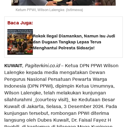
Ketum PPWI, Wilson Lalengke. (istimewa)
Baca Juga:
Rokok Ilegal Diamankan, Namun Isu Judi
dan Dugaan Tangkap Lepas Terus
Menghantui Polresta Sidoarjo!
KUWAIT
,
Pagiterkini.co.id
– Ketua DPN PPWI Wilson
Lalengke kepada media mengatakan Dewan
Pengurus Nasional Persatuan Pewarta Warga
Indonesia (DPN PPWI), dipimpin Ketua Umumnya,
Wilson Lalengke, telah melakukan kunjungan
silahturahmi _(courtesy visit)_ ke Kedutaan Besar
Kuwait di Jakarta, Selasa, 3 Desember 2024. Pada
kunjungan tersebut, rombongan PPWI diterima
langsung oleh Dubes Kuwait, Dr. Faisal Fayez H