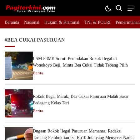
Pagiterkini.com
Berani Mengungkap Fakta
Beranda
Nasional
Hukum & Kriminal
TNI & POLRI
Pemerintahan
#BEA CUKAI PASURUAN
LSM P3MB Soroti Penindakan Rokok Ilegal di
Wonokoyo Beji, Minta Bea Cukai Tidak Tebang Pilih
Berita
Rokok Ilegal Marak, Bea Cukai Pasuruan Malah Sasar
Pedagang Kelas Teri
Berita
Dugaan Rokok Ilegal Pasuruan Memanas, Redaksi
Tantang Pembuktian Isu Rp10 Juta yang Menyeret Nama