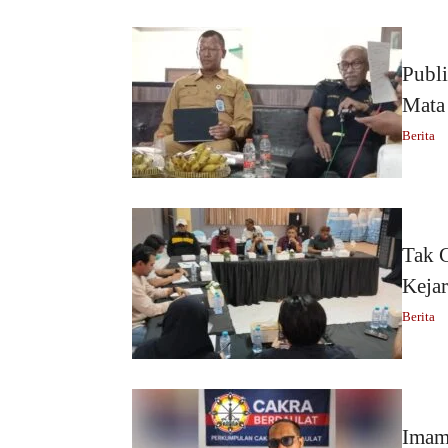
Publi
Mata
Berita
Tak 
Keja
Berita
Imam