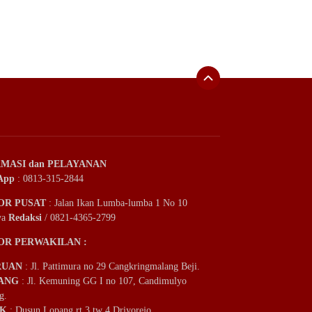
MASI dan PELAYANAN
App
: 0813-315-2844
OR PUSAT
: Jalan Ikan Lumba-lumba 1 No 10
ya
Redaksi
/ 0821-4365-2799
OR PERWAKILAN :
RUAN
: Jl. Pattimura no 29 Cangkringmalang Beji.
ANG
: Jl. Kemuning GG I no 107, Candimulyo
g.
IK
: Dusun Lopang rt 3 tw 4 Driyorejo.