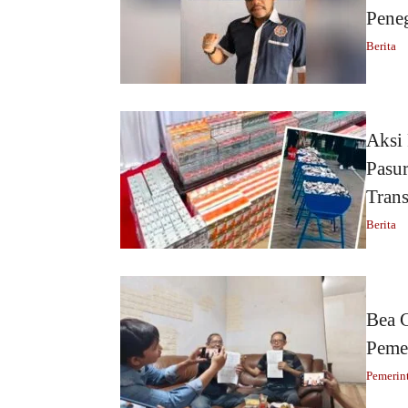
Pene
Berita
Aksi
Pasur
Trans
Berita
Bea C
Pemer
Pemerin