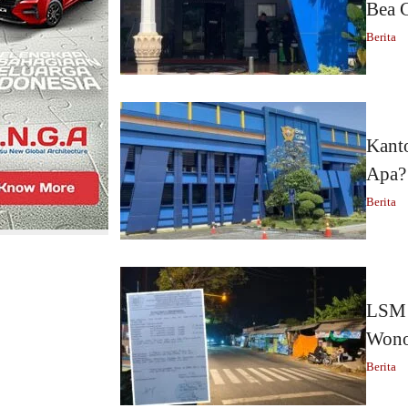
Bea 
Berita
Kant
Apa?
Berita
LSM 
Wono
Berita