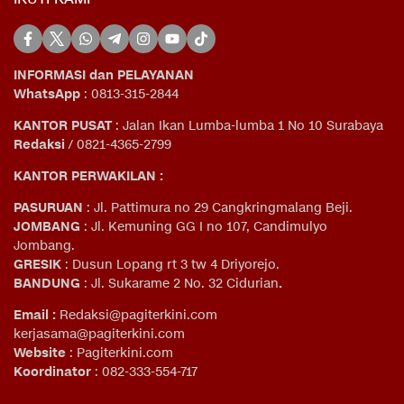
INFORMASI dan PELAYANAN
WhatsApp
: 0813-315-2844
KANTOR PUSAT
: Jalan Ikan Lumba-lumba 1 No 10 Surabaya
Redaksi
/ 0821-4365-2799
KANTOR PERWAKILAN :
PASURUAN
: Jl. Pattimura no 29 Cangkringmalang Beji.
JOMBANG
: Jl. Kemuning GG I no 107, Candimulyo
Jombang.
GRESIK
: Dusun Lopang rt 3 tw 4 Driyorejo.
BANDUNG
: Jl. Sukarame 2 No. 32 Cidurian
.
Email
:
Redaksi@pagiterkini.com
kerjasama@pagiterkini.com
Website
: Pagiterkini.com
Koordinator
: 082-333-554-717