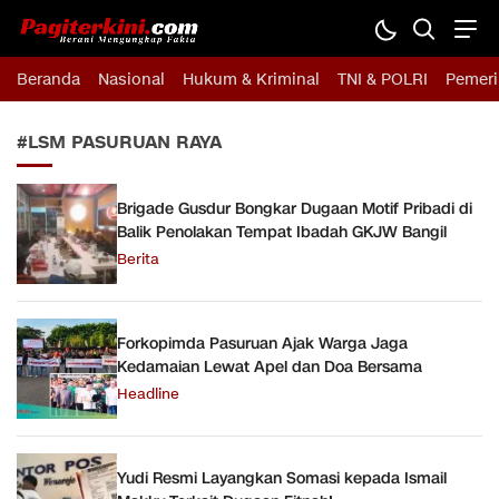
Pagiterkini.com
Berani Mengungkap Fakta
Beranda
Nasional
Hukum & Kriminal
TNI & POLRI
Pemeri
#LSM PASURUAN RAYA
Brigade Gusdur Bongkar Dugaan Motif Pribadi di
Balik Penolakan Tempat Ibadah GKJW Bangil
Berita
Forkopimda Pasuruan Ajak Warga Jaga
Kedamaian Lewat Apel dan Doa Bersama
Headline
Yudi Resmi Layangkan Somasi kepada Ismail