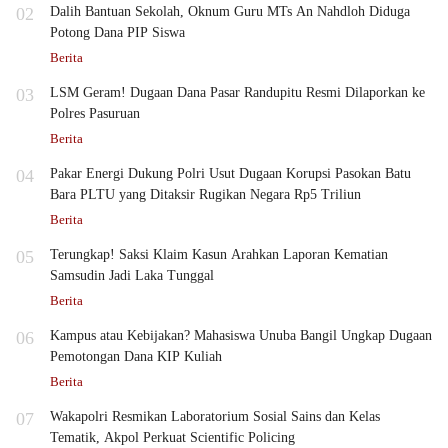
02
Dalih Bantuan Sekolah, Oknum Guru MTs An Nahdloh Diduga
Potong Dana PIP Siswa
Berita
03
LSM Geram! Dugaan Dana Pasar Randupitu Resmi Dilaporkan ke
Polres Pasuruan
Berita
04
Pakar Energi Dukung Polri Usut Dugaan Korupsi Pasokan Batu
Bara PLTU yang Ditaksir Rugikan Negara Rp5 Triliun
Berita
05
Terungkap! Saksi Klaim Kasun Arahkan Laporan Kematian
Samsudin Jadi Laka Tunggal
Berita
06
Kampus atau Kebijakan? Mahasiswa Unuba Bangil Ungkap Dugaan
Pemotongan Dana KIP Kuliah
Berita
07
Wakapolri Resmikan Laboratorium Sosial Sains dan Kelas
Tematik, Akpol Perkuat Scientific Policing