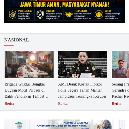
NASIONAL
Brigade Gusdur Bongkar
AMI Desak Kortas Tipikor
Serang Pr
Dugaan Motif Pribadi di
Polri Segera Tahan Mantan
Gerindra 
Balik Penolakan Tempat
Jampidsus Tersangka Korupsi
Rachel Ra
Ibadah GKJW Bangil
Dipolisika
Berita
Berita
Berita