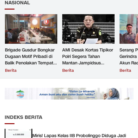
NASIONAL
Brigade Gusdur Bongkar
AMI Desak Kortas Tipikor
Serang 
Dugaan Motif Pribadi di
Polri Segera Tahan
Gerindra
Balik Penolakan Tempat
Mantan Jampidsus
Akun Rac
Ibadah GKJW Bangil
Tersangka Korupsi
Resmi Di
Berita
Berita
Berita
INDEKS BERITA
Miris! Lapas Kelas IIB Probolinggo Diduga Jadi