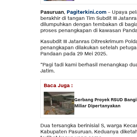
Pasuruan
Pagiterkini.com
,
– Upaya pel
berakhir di tangan Tim Subdit III Jatan
dilumpuhkan dengan tembakan di bagi
proses penangkapan di kawasan Pandaan
Kasubdit III Jatanras Ditreskrimum Pol
penangkapan dilakukan setelah petuga
Pandaan pada 29 Mei 2025.
“Pagi tadi kami berhasil menangkap dua
Jatim.
Baca Juga :
Gerbang Proyek RSUD Bangi
Miliar Dipertanyakan
Dua tersangka berinisial S, warga Ke
Kabupaten Pasuruan. Keduanya diketah