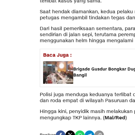
terlibat kasus yang sama.
Saat hendak diamankan, kedua pelaku 
petugas mengambil tindakan tegas dan
Dari hasil pemeriksaan sementara, pa
sendirian di jalan sepi, terutama per
menggunakan helm hingga mengalami l
Baca Juga :
Brigade Gusdur Bongkar Dug
Bangil
Polisi juga menduga keduanya terlibat
dan roda empat di wilayah Pasuruan d
Hingga kini, penyidik masih melakuka
Mal/Red
mengungkap TKP lainnya. (
)