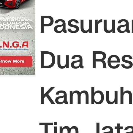
Pasurua
Dua Resi
Kambuh
Tim Jat