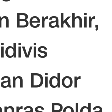
n Berakhir,
divis
an Didor
anras Polda