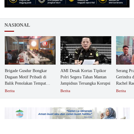
NASIONAL
Brigade Gusdur Bongkar
AMI Desak Kortas Tipikor
Serang Pr
Dugaan Motif Pribadi di
Polri Segera Tahan Mantan
Gerindra 
Balik Penolakan Tempat
Jampidsus Tersangka Korupsi
Rachel Ra
Ibadah GKJW Bangil
Dipolisika
Berita
Berita
Berita