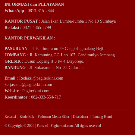
INFORMASI dan PELAYANAN
WhatsApp
: 0813-315-2844
KANTOR PUSAT
: Jalan Ikan Lumba-lumba 1 No 10 Surabaya
Redaksi
/ 0821-4365-2799
KANTOR PERWAKILAN :
PASURUAN
: Jl. Pattimura no 29 Cangkringmalang Beji.
JOMBANG
: Jl. Kemuning GG I no 107, Candimulyo Jombang.
GRESIK
: Dusun Lopang rt 3 tw 4 Driyorejo.
BANDUNG
: Jl. Sukarame 2 No. 32 Cidurian
.
Email
:
Redaksi@pagiterkini.com
kerjasama@pagiterkini.com
Website
: Pagiterkini.com
Koordinator
: 082-333-554-717
Redaksi
Kode Etik
Pedoman Media Siber
Disclaimer
Tentang Kami
© Copyright © 2026 | Parts of : Pagiterkini.com. All rights reserved