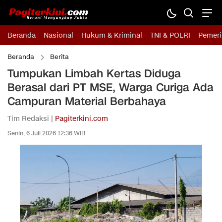
Beranda
Nasional
Hukum & Kriminal
TNI & POLRI
Pemeri
Beranda
Berita
Tumpukan Limbah Kertas Diduga
Berasal dari PT MSE, Warga Curiga Ada
Campuran Material Berbahaya
Tim Redaksi |
Pagiterkini.com
Senin, 6 Juli 2026 12:36 WIB