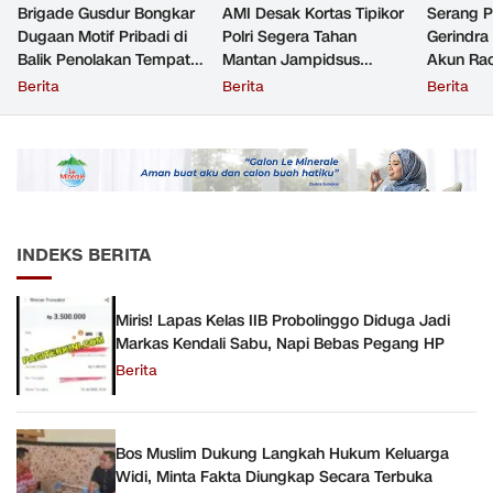
Brigade Gusdur Bongkar
AMI Desak Kortas Tipikor
Serang 
Dugaan Motif Pribadi di
Polri Segera Tahan
Gerindra
Balik Penolakan Tempat
Mantan Jampidsus
Akun Rac
Ibadah GKJW Bangil
Tersangka Korupsi
Resmi Di
Berita
Berita
Berita
INDEKS BERITA
Miris! Lapas Kelas IIB Probolinggo Diduga Jadi
Markas Kendali Sabu, Napi Bebas Pegang HP
Berita
Bos Muslim Dukung Langkah Hukum Keluarga
Widi, Minta Fakta Diungkap Secara Terbuka