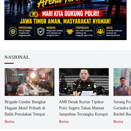
NASIONAL
Brigade Gusdur Bongkar
AMI Desak Kortas Tipikor
Serang Pr
Dugaan Motif Pribadi di
Polri Segera Tahan Mantan
Gerindra 
Balik Penolakan Tempat
Jampidsus Tersangka Korupsi
Rachel Ra
Ibadah GKJW Bangil
Dipolisika
Berita
Berita
Berita