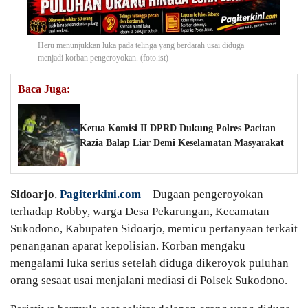
Heru menunjukkan luka pada telinga yang berdarah usai diduga
menjadi korban pengeroyokan. (foto.ist)
Baca Juga:
Ketua Komisi II DPRD Dukung Polres Pacitan
Razia Balap Liar Demi Keselamatan Masyarakat
Sidoarjo
,
Pagiterkini.com
– Dugaan pengeroyokan
terhadap Robby, warga Desa Pekarungan, Kecamatan
Sukodono, Kabupaten Sidoarjo, memicu pertanyaan terkait
penanganan aparat kepolisian. Korban mengaku
mengalami luka serius setelah diduga dikeroyok puluhan
orang sesaat usai menjalani mediasi di Polsek Sukodono.