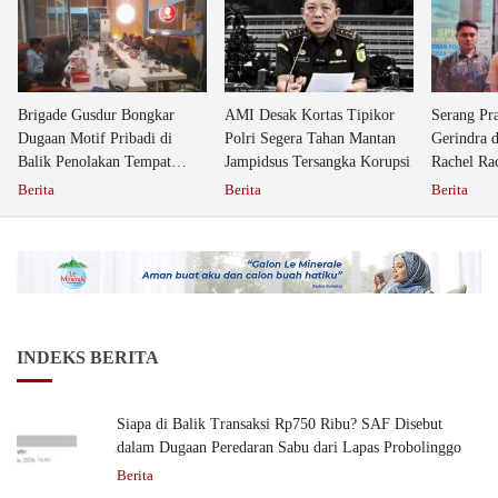
Brigade Gusdur Bongkar
AMI Desak Kortas Tipikor
Serang Pr
Dugaan Motif Pribadi di
Polri Segera Tahan Mantan
Gerindra 
Balik Penolakan Tempat
Jampidsus Tersangka Korupsi
Rachel Ra
Ibadah GKJW Bangil
Dipolisika
Berita
Berita
Berita
INDEKS BERITA
Siapa di Balik Transaksi Rp750 Ribu? SAF Disebut
dalam Dugaan Peredaran Sabu dari Lapas Probolinggo
Berita