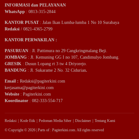
INFORMASI dan PELAYANAN
WhatsApp
: 0813-315-2844
KANTOR PUSAT
: Jalan Ikan Lumba-lumba 1 No 10 Surabaya
Redaksi
/ 0821-4365-2799
KANTOR PERWAKILAN :
PASURUAN
: Jl. Pattimura no 29 Cangkringmalang Beji.
JOMBANG
: Jl. Kemuning GG I no 107, Candimulyo Jombang.
GRESIK
: Dusun Lopang rt 3 tw 4 Driyorejo.
BANDUNG
: Jl. Sukarame 2 No. 32 Cidurian
.
Email
:
Redaksi@pagiterkini.com
kerjasama@pagiterkini.com
Website
: Pagiterkini.com
Koordinator
: 082-333-554-717
Redaksi
Kode Etik
Pedoman Media Siber
Disclaimer
Tentang Kami
© Copyright © 2026 | Parts of : Pagiterkini.com. All rights reserved