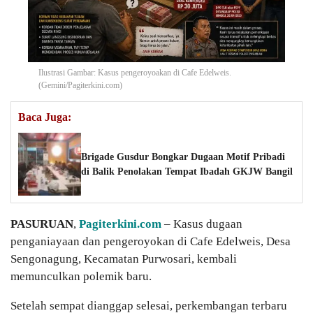
Ilustrasi Gambar: Kasus pengeroyoakan di Cafe Edelweis.
(Gemini/Pagiterkini.com)
Baca Juga:
Brigade Gusdur Bongkar Dugaan Motif Pribadi
di Balik Penolakan Tempat Ibadah GKJW Bangil
PASURUAN
,
Pagiterkini.com
– Kasus dugaan
penganiayaan dan pengeroyokan di Cafe Edelweis, Desa
Sengonagung, Kecamatan Purwosari, kembali
memunculkan polemik baru.
Setelah sempat dianggap selesai, perkembangan terbaru