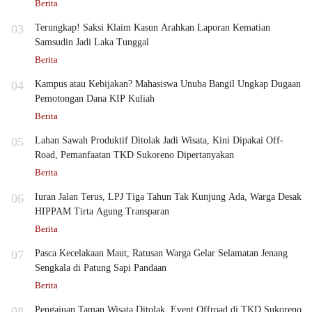
Berita
03
Terungkap! Saksi Klaim Kasun Arahkan Laporan Kematian
Samsudin Jadi Laka Tunggal
Berita
04
Kampus atau Kebijakan? Mahasiswa Unuba Bangil Ungkap Dugaan
Pemotongan Dana KIP Kuliah
Berita
05
Lahan Sawah Produktif Ditolak Jadi Wisata, Kini Dipakai Off-
Road, Pemanfaatan TKD Sukoreno Dipertanyakan
Berita
06
Iuran Jalan Terus, LPJ Tiga Tahun Tak Kunjung Ada, Warga Desak
HIPPAM Tirta Agung Transparan
Berita
07
Pasca Kecelakaan Maut, Ratusan Warga Gelar Selamatan Jenang
Sengkala di Patung Sapi Pandaan
Berita
08
Pengajuan Taman Wisata Ditolak, Event Offroad di TKD Sukoreno