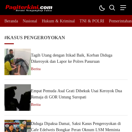
Pagiterkini.com
Berani Mengungkap Fakta
Beranda
Nasional
Hukum & Kriminal
TNI & POLRI
Pemerintahan
#KASUS PENGEROYOKAN
Tagih Utang dengan Itikad Baik, Korban Diduga
Dikeroyok dan Lapor ke Polres Pasuruan
Berita
Empat Pemuda Asal Grati Dibekuk Usai Keroyok Dua
Remaja di GOR Untung Suropati
Berita
Diduga Dipaksa Damai, Saksi Kasus Pengeroyokan di
Cafe Edelweis Bongkar Peran Oknum LSM Meminta