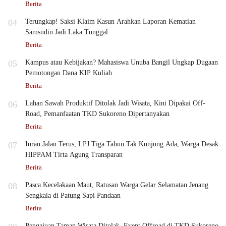
Berita
04
Terungkap! Saksi Klaim Kasun Arahkan Laporan Kematian
Samsudin Jadi Laka Tunggal
Berita
05
Kampus atau Kebijakan? Mahasiswa Unuba Bangil Ungkap Dugaan
Pemotongan Dana KIP Kuliah
Berita
06
Lahan Sawah Produktif Ditolak Jadi Wisata, Kini Dipakai Off-
Road, Pemanfaatan TKD Sukoreno Dipertanyakan
Berita
07
Iuran Jalan Terus, LPJ Tiga Tahun Tak Kunjung Ada, Warga Desak
HIPPAM Tirta Agung Transparan
Berita
08
Pasca Kecelakaan Maut, Ratusan Warga Gelar Selamatan Jenang
Sengkala di Patung Sapi Pandaan
Berita
Pengajuan Taman Wisata Ditolak, Event Offroad di TKD Sukoreno