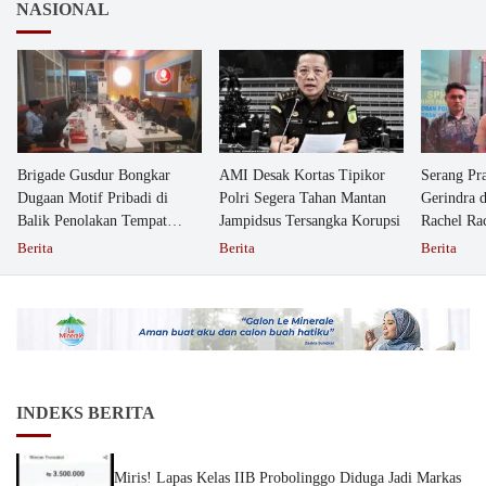
NASIONAL
Brigade Gusdur Bongkar
AMI Desak Kortas Tipikor
Serang Pr
Dugaan Motif Pribadi di
Polri Segera Tahan Mantan
Gerindra 
Balik Penolakan Tempat
Jampidsus Tersangka Korupsi
Rachel Ra
Ibadah GKJW Bangil
Dipolisika
Berita
Berita
Berita
INDEKS BERITA
Miris! Lapas Kelas IIB Probolinggo Diduga Jadi Markas