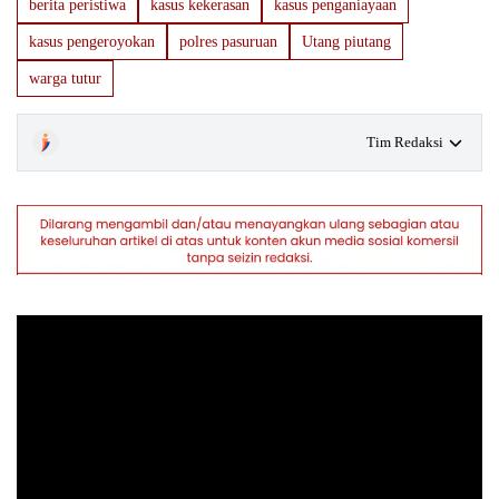
berita peristiwa
kasus kekerasan
kasus penganiayaan
kasus pengeroyokan
polres pasuruan
Utang piutang
warga tutur
Tim Redaksi