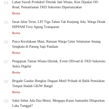
04
Lahan Sawah Produktif Ditolak Jadi Wisata, Kini Dipakai Off-
Road, Pemanfaatan TKD Sukoreno Dipertanyakan
Berita
05
Iuran Jalan Terus, LPJ Tiga Tahun Tak Kunjung Ada, Warga Desak
HIPPAM Tirta Agung Transparan
Berita
06
Pasca Kecelakaan Maut, Ratusan Warga Gelar Selamatan Jenang
Sengkala di Patung Sapi Pandaan
Berita
07
Pengajuan Taman Wisata Ditolak, Event Offroad di TKD Sukoreno
Justru Digelar
Berita
08
Brigade Gusdur Bongkar Dugaan Motif Pribadi di Balik Penolakan
Tempat Ibadah GKJW Bangil
Berita
09
Saksi Sebut Ada Dua Motor, Mengapa Kasus Samsudin Dilaporkan
Laka Tunggal?