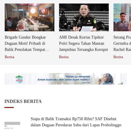
Brigade Gusdur Bongkar
AMI Desak Kortas Tipikor
Serang Pr
Dugaan Motif Pribadi di
Polri Segera Tahan Mantan
Gerindra 
Balik Penolakan Tempat
Jampidsus Tersangka Korupsi
Rachel Ra
Ibadah GKJW Bangil
Dipolisika
Berita
Berita
Berita
INDEKS BERITA
Siapa di Balik Transaksi Rp750 Ribu? SAF Disebut
dalam Dugaan Peredaran Sabu dari Lapas Probolinggo