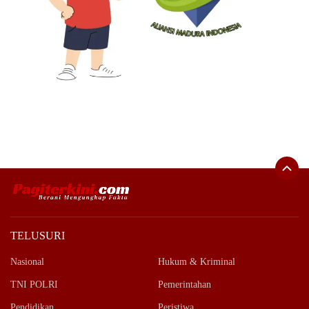
TELUSURI
Nasional
Hukum & Kriminal
TNI POLRI
Pemerintahan
Pendidikan
Peristiwa