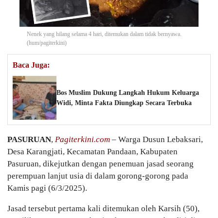
Nenek yang hilang selama 4 hari, ditemukan dalam tidak bernyawa.
(hum/pagiterkini)
Baca Juga:
Bos Muslim Dukung Langkah Hukum Keluarga
Widi, Minta Fakta Diungkap Secara Terbuka
PASURUAN
,
Pagiterkini.com
– Warga Dusun Lebaksari,
Desa Karangjati, Kecamatan Pandaan, Kabupaten
Pasuruan, dikejutkan dengan penemuan jasad seorang
perempuan lanjut usia di dalam gorong-gorong pada
Kamis pagi (6/3/2025).
Jasad tersebut pertama kali ditemukan oleh Karsih (50),