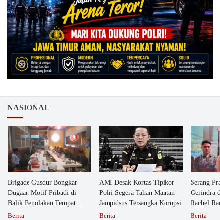
NASIONAL
Brigade Gusdur Bongkar
AMI Desak Kortas Tipikor
Serang Pr
Dugaan Motif Pribadi di
Polri Segera Tahan Mantan
Gerindra 
Balik Penolakan Tempat
Jampidsus Tersangka Korupsi
Rachel Ra
Ibadah GKJW Bangil
Dipolisika
Berita
Berita
Berita