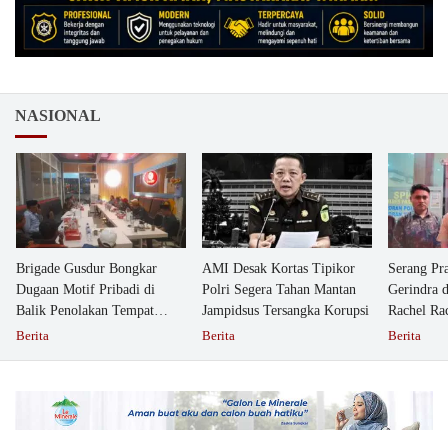
NASIONAL
Brigade Gusdur Bongkar
AMI Desak Kortas Tipikor
Serang Pr
Dugaan Motif Pribadi di
Polri Segera Tahan Mantan
Gerindra 
Balik Penolakan Tempat
Jampidsus Tersangka Korupsi
Rachel Ra
Ibadah GKJW Bangil
Dipolisika
Berita
Berita
Berita