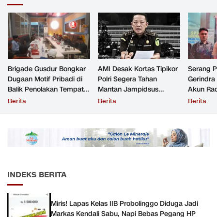
Brigade Gusdur Bongkar
AMI Desak Kortas Tipikor
Serang 
Dugaan Motif Pribadi di
Polri Segera Tahan
Gerindra
Balik Penolakan Tempat
Mantan Jampidsus
Akun Rac
Ibadah GKJW Bangil
Tersangka Korupsi
Resmi Di
Berita
Berita
Berita
INDEKS BERITA
Miris! Lapas Kelas IIB Probolinggo Diduga Jadi
Markas Kendali Sabu, Napi Bebas Pegang HP