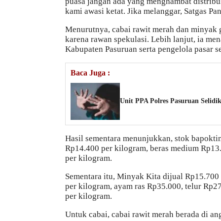
puasa jangan ada yang menghambat distribu
kami awasi ketat. Jika melanggar, Satgas Pa
Menurutnya, cabai rawit merah dan minyak 
karena rawan spekulasi. Lebih lanjut, ia 
Kabupaten Pasuruan serta pengelola pasar s
Baca Juga :
Unit PPA Polres Pasuruan Selid
Hasil sementara menunjukkan, stok bapokting
Rp14.400 per kilogram, beras medium Rp13.
per kilogram.
Sementara itu, Minyak Kita dijual Rp15.700
per kilogram, ayam ras Rp35.000, telur Rp
per kilogram.
Untuk cabai, cabai rawit merah berada di a