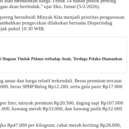
si atau memainkan harga. Untuk 14 bahan pokok penting
ngan akan bertindak,” ujar Eko, Jumat (5/2/2026).
goreng bersubsidi Minyak Kita menjadi prioritas pengawasan
menambahkan pengecekan dilakukan bersama Disperindag
ejak pukul 10.30 WIB.
iki Dugaan Tindak Pidana terhadap Anak, Terduga Pelaku Diamankan
 aman dan harga relatif terkendali. Beras premium tercatat
000, beras SPHP Bulog Rp12.200, serta gula pasir Rp17.000
 per liter, minyak premium Rp20.500, daging sapi Rp107.000
27.000, bawang merah Rp33.000, dan bawang putih Rp32.000
ngka Rp47.000 per kilogram, cabai merah keriting Rp28.000,