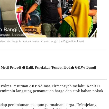
iaan dan harga kebutuhan pokok di Pasar Bangil. (Ist/PagiterKini.Com)
Motif Pribadi di Balik Penolakan Tempat Ibadah GKJW Bangil
 Polres Pasuruan AKP Adimas Firmansyah melalui Kanit II
 memimpin langsung pemantauan harga dan stok bahan pokok
rhadap penimbunan maupun permainan harga. “Menjelang