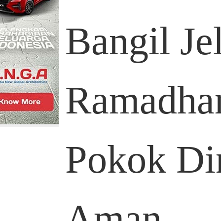
Bangil Je
Ramadhan
Pokok Di
Aman