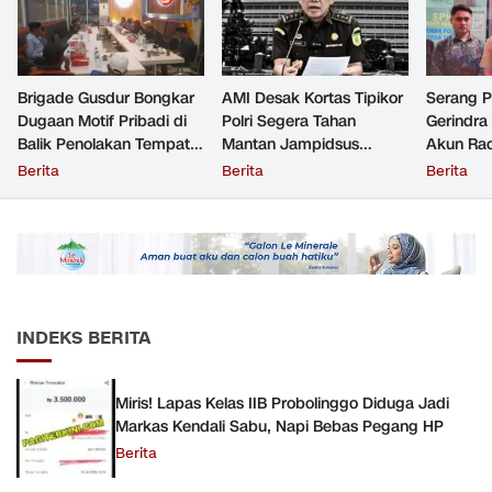
Brigade Gusdur Bongkar
AMI Desak Kortas Tipikor
Serang 
Dugaan Motif Pribadi di
Polri Segera Tahan
Gerindra
Balik Penolakan Tempat
Mantan Jampidsus
Akun Rac
Ibadah GKJW Bangil
Tersangka Korupsi
Resmi Di
Berita
Berita
Berita
INDEKS BERITA
Miris! Lapas Kelas IIB Probolinggo Diduga Jadi
Markas Kendali Sabu, Napi Bebas Pegang HP
Berita