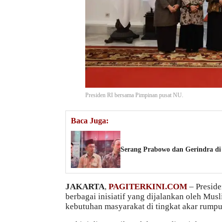
Presiden RI bersama Pimpinan pusat NU.
Baca Juga:
Serang Prabowo dan Gerindra di
JAKARTA
,
PAGITERKINI.COM
– Preside
berbagai inisiatif yang dijalankan oleh Mu
kebutuhan masyarakat di tingkat akar rumpu