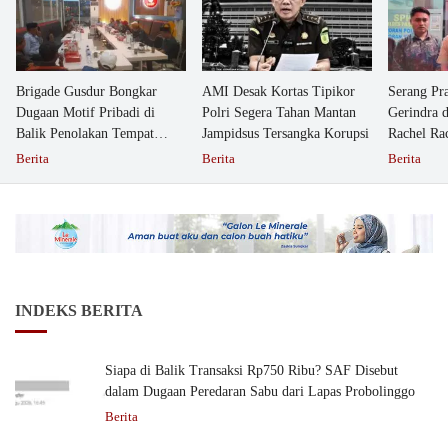
Brigade Gusdur Bongkar
AMI Desak Kortas Tipikor
Serang Pr
Dugaan Motif Pribadi di
Polri Segera Tahan Mantan
Gerindra 
Balik Penolakan Tempat
Jampidsus Tersangka Korupsi
Rachel Ra
Ibadah GKJW Bangil
Dipolisika
Berita
Berita
Berita
INDEKS BERITA
Siapa di Balik Transaksi Rp750 Ribu? SAF Disebut
dalam Dugaan Peredaran Sabu dari Lapas Probolinggo
Berita