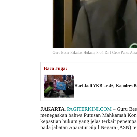
Guru Besar Fakultas Hukum, Prof. Dr. I Gede Panca Astaw
Baca Juga:
Hari Jadi YKB ke-46, Kapolres B
JAKARTA
,
PAGITERKINI.COM
– Guru Besa
menegaskan bahwa Putusan Mahkamah Kons
kepastian hukum yang jelas terkait penempa
pada jabatan Aparatur Sipil Negara (ASN) ter