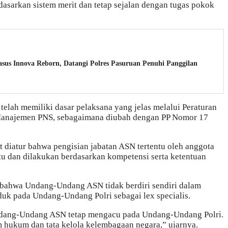
dasarkan sistem merit dan tetap sejalan dengan tugas pokok
sus Innova Reborn, Datangi Polres Pasuruan Penuhi Panggilan
elah memiliki dasar pelaksana yang jelas melalui Peraturan
Manajemen PNS, sebagaimana diubah dengan PP Nomor 17
it diatur bahwa pengisian jabatan ASN tertentu oleh anggota
entu dan dilakukan berdasarkan kompetensi serta ketentuan
 bahwa Undang-Undang ASN tidak berdiri sendiri dalam
duk pada Undang-Undang Polri sebagai lex specialis.
ndang-Undang ASN tetap mengacu pada Undang-Undang Polri.
m hukum dan tata kelola kelembagaan negara,” ujarnya.