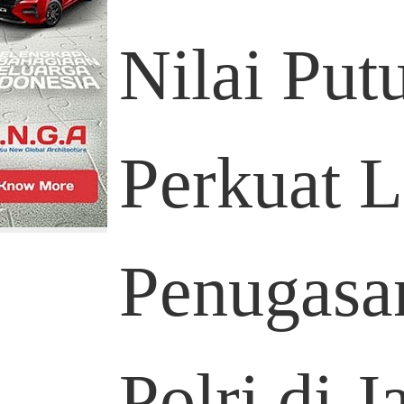
Nilai Pu
Perkuat L
Penugasa
Polri di 