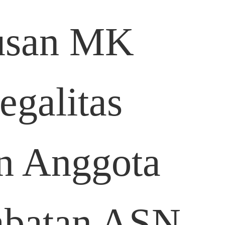
tusan MK
egalitas
n Anggota
Jabatan ASN