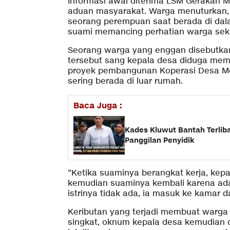
Informasi awal diterima LSM Gerakan 
aduan masyarakat. Warga menuturkan, 
seorang perempuan saat berada di dal
suami memancing perhatian warga sekit
Seorang warga yang enggan disebutka
tersebut sang kepala desa diduga mem
proyek pembangunan Koperasi Desa Mer
sering berada di luar rumah.
Baca Juga :
Kades Kluwut Bantah Terlib
Panggilan Penyidik
“Ketika suaminya berangkat kerja, kep
kemudian suaminya kembali karena ada 
istrinya tidak ada, ia masuk ke kamar 
Keributan yang terjadi membuat warga 
singkat, oknum kepala desa kemudian d