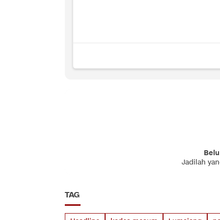
Belu
Jadilah ya
TAG