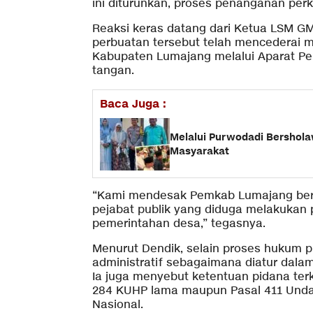
ini diturunkan, proses penanganan per
Reaksi keras datang dari Ketua LSM GM
perbuatan tersebut telah mencederai m
Kabupaten Lumajang melalui Aparat Pe
tangan.
Baca Juga :
Melalui Purwodadi Bershola
Masyarakat
“Kami mendesak Pemkab Lumajang berti
pejabat publik yang diduga melakukan
pemerintahan desa,” tegasnya.
Menurut Dendik, selain proses hukum pi
administratif sebagaimana diatur dal
Ia juga menyebut ketentuan pidana ter
284 KUHP lama maupun Pasal 411 Und
Nasional.