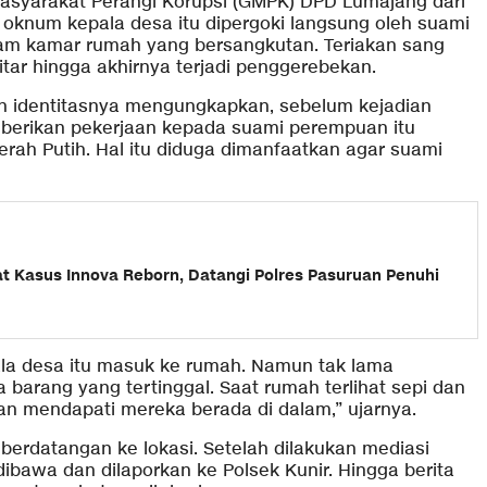
Masyarakat Perangi Korupsi (GMPK) DPD Lumajang dari
oknum kepala desa itu dipergoki langsung oleh suami
am kamar rumah yang bersangkutan. Teriakan sang
ar hingga akhirnya terjadi penggerebekan.
n identitasnya mengungkapkan, sebelum kejadian
berikan pekerjaan kepada suami perempuan itu
ah Putih. Hal itu diduga dimanfaatkan agar suami
at Kasus Innova Reborn, Datangi Polres Pasuruan Penuhi
ala desa itu masuk ke rumah. Namun tak lama
barang yang tertinggal. Saat rumah terlihat sepi dan
dan mendapati mereka berada di dalam,” ujarnya.
berdatangan ke lokasi. Setelah dilakukan mediasi
ibawa dan dilaporkan ke Polsek Kunir. Hingga berita