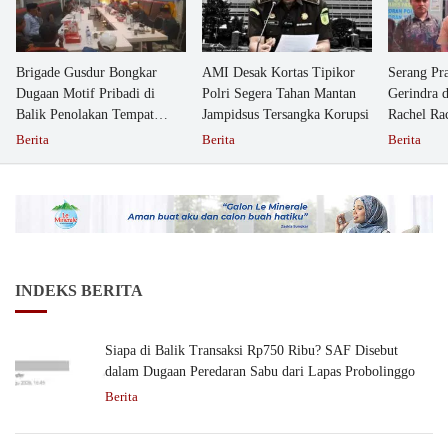
Brigade Gusdur Bongkar
AMI Desak Kortas Tipikor
Serang Pr
Dugaan Motif Pribadi di
Polri Segera Tahan Mantan
Gerindra 
Balik Penolakan Tempat
Jampidsus Tersangka Korupsi
Rachel Ra
Ibadah GKJW Bangil
Dipolisika
Berita
Berita
Berita
INDEKS BERITA
Siapa di Balik Transaksi Rp750 Ribu? SAF Disebut
dalam Dugaan Peredaran Sabu dari Lapas Probolinggo
Berita