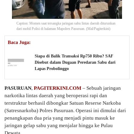
Caption: Momen saat tersangka jaringan sabu lintas daerah diturunkan
dari mobil Polisi di halaman Mapolres Pasuruan. (Mal/Pagiterkini)
Baca Juga:
Siapa di Balik Transaksi Rp750 Ribu? SAF
Disebut dalam Dugaan Peredaran Sabu dari
Lapas Probolinggo
PASURUAN
,
PAGITERKINI.COM
– Sebuah jaringan
narkotika lintas daerah yang beroperasi rapi dan
terstruktur berhasil dibongkar Satuan Reserse Narkoba
(Satresnarkoba) Polres Pasuruan. Operasi ini dimulai dari
penangkapan dua pria yang menjadi pintu masuk ke
jaringan gelap sabu yang menjalar hingga ke Pulau
Dewata.