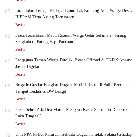
05
Iuran Jalan Terus, LPJ Tiga Tahun Tak Kunjung Ada, Warga Desak
HIPPAM Tirta Agung Transparan
Berita
06
Pasca Kecelakaan Maut, Ratusan Warga Gelar Selamatan Jenang
Sengkala di Patung Sapi Pandaan
Berita
07
Pengajuan Taman Wisata Ditolak, Event Offroad di TKD Sukoreno
Justru Digelar
Berita
08
Brigade Gusdur Bongkar Dugaan Motif Pribadi di Balik Penolakan
Tempat Ibadah GKJW Bangil
Berita
09
Saksi Sebut Ada Dua Motor, Mengapa Kasus Samsudin Dilaporkan
Laka Tunggal?
Berita
10
Unit PPA Polres Pasuruan Selidiki Dugaan Tindak Pidana terhadap