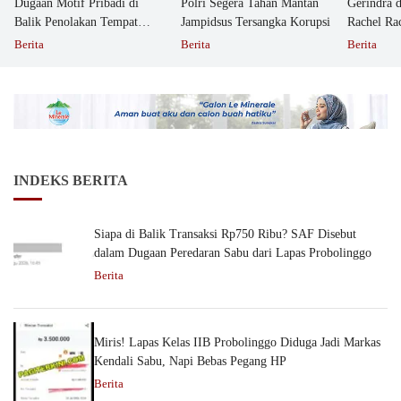
Dugaan Motif Pribadi di
Polri Segera Tahan Mantan
Gerindra 
Balik Penolakan Tempat
Jampidsus Tersangka Korupsi
Rachel Ra
Ibadah GKJW Bangil
Dipolisika
Berita
Berita
Berita
INDEKS BERITA
Siapa di Balik Transaksi Rp750 Ribu? SAF Disebut
dalam Dugaan Peredaran Sabu dari Lapas Probolinggo
Berita
Miris! Lapas Kelas IIB Probolinggo Diduga Jadi Markas
Kendali Sabu, Napi Bebas Pegang HP
Berita