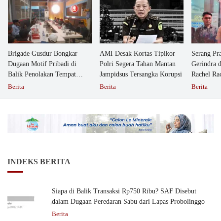
Brigade Gusdur Bongkar
AMI Desak Kortas Tipikor
Serang Pr
Dugaan Motif Pribadi di
Polri Segera Tahan Mantan
Gerindra 
Balik Penolakan Tempat
Jampidsus Tersangka Korupsi
Rachel Ra
Ibadah GKJW Bangil
Dipolisika
Berita
Berita
Berita
INDEKS BERITA
Siapa di Balik Transaksi Rp750 Ribu? SAF Disebut
dalam Dugaan Peredaran Sabu dari Lapas Probolinggo
Berita