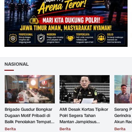
NASIONAL
Brigade Gusdur Bongkar
AMI Desak Kortas Tipikor
Serang 
Dugaan Motif Pribadi di
Polri Segera Tahan
Gerindra
Balik Penolakan Tempat
Mantan Jampidsus
Akun Rac
Ibadah GKJW Bangil
Tersangka Korupsi
Resmi Di
Berita
Berita
Berita