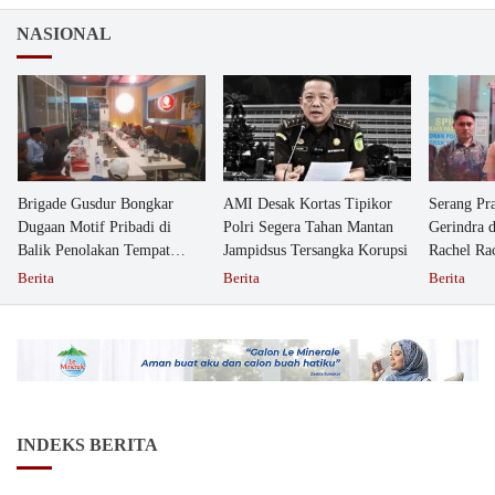
NASIONAL
Brigade Gusdur Bongkar
AMI Desak Kortas Tipikor
Serang Pr
Dugaan Motif Pribadi di
Polri Segera Tahan Mantan
Gerindra 
Balik Penolakan Tempat
Jampidsus Tersangka Korupsi
Rachel Ra
Ibadah GKJW Bangil
Dipolisika
Berita
Berita
Berita
INDEKS BERITA