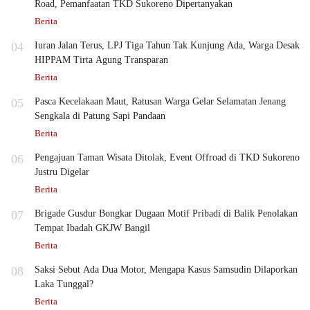
Road, Pemanfaatan TKD Sukoreno Dipertanyakan
Berita
04
Iuran Jalan Terus, LPJ Tiga Tahun Tak Kunjung Ada, Warga Desak
HIPPAM Tirta Agung Transparan
Berita
05
Pasca Kecelakaan Maut, Ratusan Warga Gelar Selamatan Jenang
Sengkala di Patung Sapi Pandaan
Berita
06
Pengajuan Taman Wisata Ditolak, Event Offroad di TKD Sukoreno
Justru Digelar
Berita
07
Brigade Gusdur Bongkar Dugaan Motif Pribadi di Balik Penolakan
Tempat Ibadah GKJW Bangil
Berita
08
Saksi Sebut Ada Dua Motor, Mengapa Kasus Samsudin Dilaporkan
Laka Tunggal?
Berita