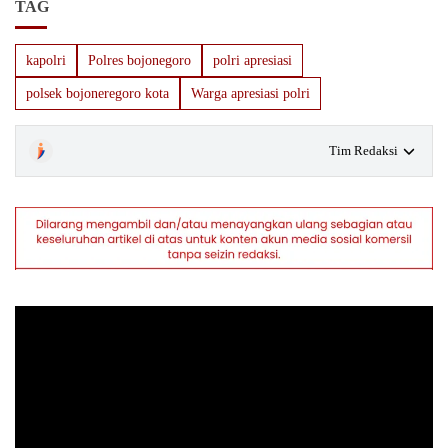
TAG
kapolri
Polres bojonegoro
polri apresiasi
polsek bojoneregoro kota
Warga apresiasi polri
Tim Redaksi