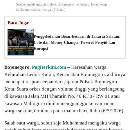
Saat sejumlah anggota Polsek Bojonegoro mendatangi lokasi yang
dinilai meresahkan warga. (Tribata.)
Baca Juga:
Penggeledahan Besar-besaran di Jakarta Selatan,
Cafe dan Money Changer Terseret Penyidikan
Korupsi
Bojonegoro
,
Pagiterkini.com
– Keresahan warga
Kelurahan Ledok Kulon, Kecamatan Bojonegoro, akhirnya
mendapat respons cepat dari jajaran Polsek Bojonegoro
Kota. Suara orkes dengan volume tinggi yang berlangsung
di kawasan Jalan MH Thamrin No. 40 RT 07 RW 01 atau
kawasan Maliogoro dinilai mengganggu kenyamanan
warga sekitar, terutama pada malam hari, Rabu (6/5/2026).
Salah satu warga, sebut saja Muhammad mengaku warga