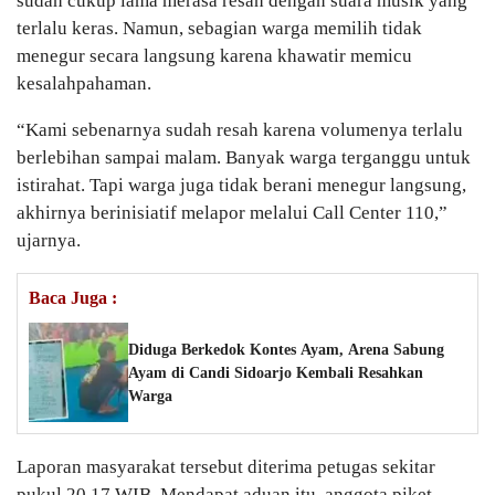
sudah cukup lama merasa resah dengan suara musik yang
terlalu keras. Namun, sebagian warga memilih tidak
menegur secara langsung karena khawatir memicu
kesalahpahaman.
“Kami sebenarnya sudah resah karena volumenya terlalu
berlebihan sampai malam. Banyak warga terganggu untuk
istirahat. Tapi warga juga tidak berani menegur langsung,
akhirnya berinisiatif melapor melalui Call Center 110,”
ujarnya.
Baca Juga :
Diduga Berkedok Kontes Ayam, Arena Sabung
Ayam di Candi Sidoarjo Kembali Resahkan
Warga
Laporan masyarakat tersebut diterima petugas sekitar
pukul 20.17 WIB. Mendapat aduan itu, anggota piket