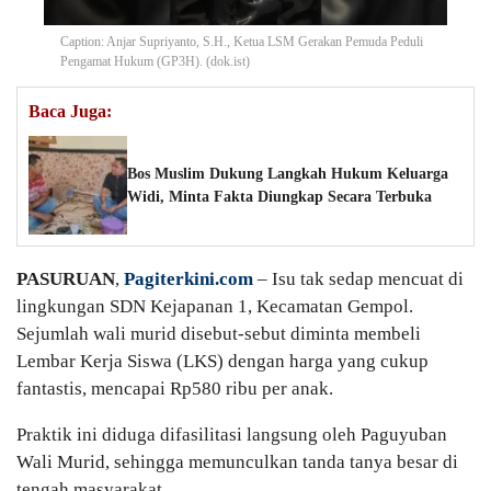
Caption: Anjar Supriyanto, S.H., Ketua LSM Gerakan Pemuda Peduli
Pengamat Hukum (GP3H). (dok.ist)
Baca Juga:
Bos Muslim Dukung Langkah Hukum Keluarga
Widi, Minta Fakta Diungkap Secara Terbuka
PASURUAN
,
Pagiterkini.com
– Isu tak sedap mencuat di
lingkungan SDN Kejapanan 1, Kecamatan Gempol.
Sejumlah wali murid disebut-sebut diminta membeli
Lembar Kerja Siswa (LKS) dengan harga yang cukup
fantastis, mencapai Rp580 ribu per anak.
Praktik ini diduga difasilitasi langsung oleh Paguyuban
Wali Murid, sehingga memunculkan tanda tanya besar di
tengah masyarakat.