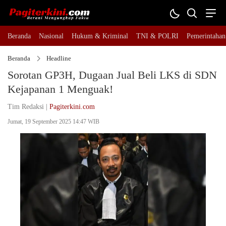
Beranda
Nasional
Hukum & Kriminal
TNI & POLRI
Pemerintahan
Beranda
Headline
Sorotan GP3H, Dugaan Jual Beli LKS di SDN
Kejapanan 1 Menguak!
Tim Redaksi |
Pagiterkini.com
Jumat, 19 September 2025 14:47 WIB