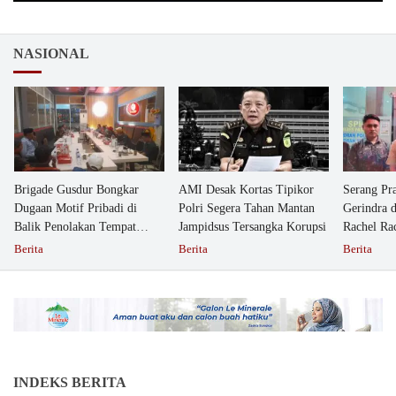
NASIONAL
Brigade Gusdur Bongkar
AMI Desak Kortas Tipikor
Serang Pr
Dugaan Motif Pribadi di
Polri Segera Tahan Mantan
Gerindra 
Balik Penolakan Tempat
Jampidsus Tersangka Korupsi
Rachel Ra
Ibadah GKJW Bangil
Dipolisika
Berita
Berita
Berita
INDEKS BERITA