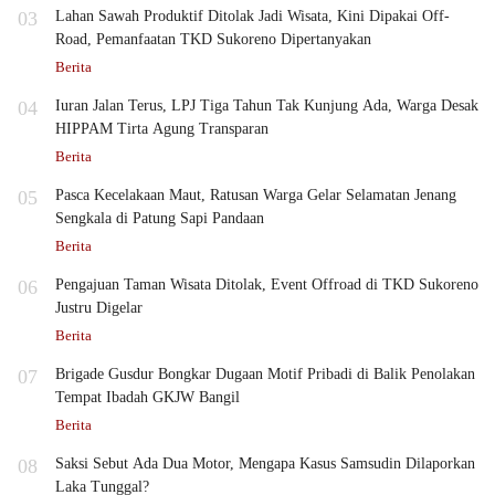
03
Lahan Sawah Produktif Ditolak Jadi Wisata, Kini Dipakai Off-
Road, Pemanfaatan TKD Sukoreno Dipertanyakan
Berita
04
Iuran Jalan Terus, LPJ Tiga Tahun Tak Kunjung Ada, Warga Desak
HIPPAM Tirta Agung Transparan
Berita
05
Pasca Kecelakaan Maut, Ratusan Warga Gelar Selamatan Jenang
Sengkala di Patung Sapi Pandaan
Berita
06
Pengajuan Taman Wisata Ditolak, Event Offroad di TKD Sukoreno
Justru Digelar
Berita
07
Brigade Gusdur Bongkar Dugaan Motif Pribadi di Balik Penolakan
Tempat Ibadah GKJW Bangil
Berita
08
Saksi Sebut Ada Dua Motor, Mengapa Kasus Samsudin Dilaporkan
Laka Tunggal?