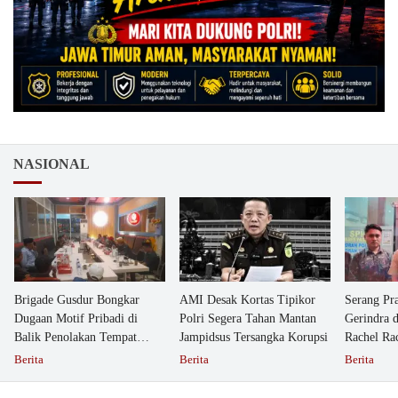
NASIONAL
Brigade Gusdur Bongkar
AMI Desak Kortas Tipikor
Serang Pr
Dugaan Motif Pribadi di
Polri Segera Tahan Mantan
Gerindra 
Balik Penolakan Tempat
Jampidsus Tersangka Korupsi
Rachel Ra
Ibadah GKJW Bangil
Dipolisika
Berita
Berita
Berita