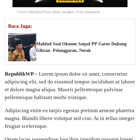
Cover collection Focus debat cawapres. Foto: kumparan
Baca Juga:
Mahfud Soal Oknum Satpol PP Garut Dukung
Gibran: Pelanggaran, Norak
RepublikWP
–
Lorem ipsum dolor sit amet, consectetur
adipiscing elit, sed do eiusmod tempor incididunt ut labore
et dolore magna aliqua. Mauris pellentesque pulvinar
pellentesque habitant morbi tristique.
Adipiscing enim eu turpis egestas pretium aenean pharetra
magna. Blandit libero volutpat sed cras. At in tellus integer
feugiat scelerisque.
Quam lacus suspendisse faucibus interdum posuere lorem