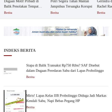
Dugaan Motif Pribadi di
Polri Segera Tahan Mantan
Gerindra 
Balik Penolakan Tempat
Jampidsus Tersangka Korupsi
Rachel Ra
Ibadah GKJW Bangil
Dipolisika
Berita
Berita
Berita
INDEKS BERITA
Siapa di Balik Transaksi Rp750 Ribu? SAF Disebut
dalam Dugaan Peredaran Sabu dari Lapas Probolinggo
Berita
Miris! Lapas Kelas IIB Probolinggo Diduga Jadi Markas
Kendali Sabu, Napi Bebas Pegang HP
Berita