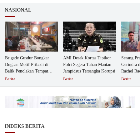
NASIONAL
Brigade Gusdur Bongkar
AMI Desak Kortas Tipikor
Serang Pr
Dugaan Motif Pribadi di
Polri Segera Tahan Mantan
Gerindra 
Balik Penolakan Tempat
Jampidsus Tersangka Korupsi
Rachel Ra
Ibadah GKJW Bangil
Dipolisika
Berita
Berita
Berita
INDEKS BERITA