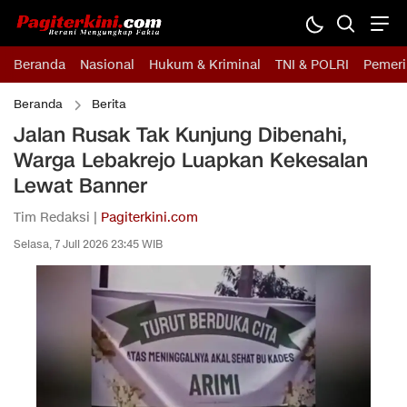
Beranda
Nasional
Hukum & Kriminal
TNI & POLRI
Pemeri
Beranda
Berita
Jalan Rusak Tak Kunjung Dibenahi,
Warga Lebakrejo Luapkan Kekesalan
Lewat Banner
Tim Redaksi |
Pagiterkini.com
Selasa, 7 Juli 2026 23:45 WIB