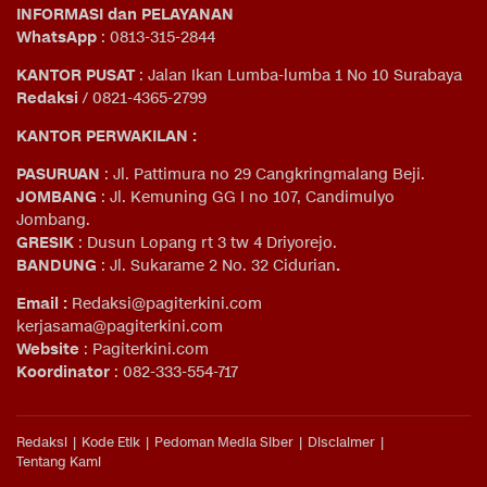
INFORMASI dan PELAYANAN
WhatsApp
: 0813-315-2844
KANTOR PUSAT
: Jalan Ikan Lumba-lumba 1 No 10 Surabaya
Redaksi
/ 0821-4365-2799
KANTOR PERWAKILAN :
PASURUAN
: Jl. Pattimura no 29 Cangkringmalang Beji.
JOMBANG
: Jl. Kemuning GG I no 107, Candimulyo
Jombang.
GRESIK
: Dusun Lopang rt 3 tw 4 Driyorejo.
BANDUNG
: Jl. Sukarame 2 No. 32 Cidurian
.
Email
:
Redaksi@pagiterkini.com
kerjasama@pagiterkini.com
Website
: Pagiterkini.com
Koordinator
: 082-333-554-717
Redaksi
Kode Etik
Pedoman Media Siber
Disclaimer
Tentang Kami