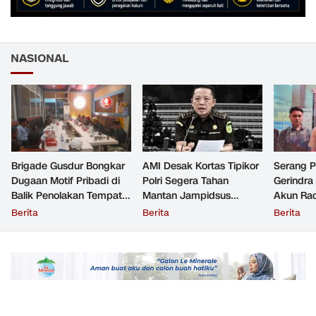
NASIONAL
Brigade Gusdur Bongkar
AMI Desak Kortas Tipikor
Serang 
Dugaan Motif Pribadi di
Polri Segera Tahan
Gerindra
Balik Penolakan Tempat
Mantan Jampidsus
Akun Rac
Ibadah GKJW Bangil
Tersangka Korupsi
Resmi Di
Berita
Berita
Berita