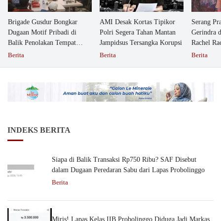
Brigade Gusdur Bongkar
AMI Desak Kortas Tipikor
Serang Pr
Dugaan Motif Pribadi di
Polri Segera Tahan Mantan
Gerindra 
Balik Penolakan Tempat
Jampidsus Tersangka Korupsi
Rachel Ra
Ibadah GKJW Bangil
Dipolisika
Berita
Berita
Berita
INDEKS BERITA
Siapa di Balik Transaksi Rp750 Ribu? SAF Disebut
dalam Dugaan Peredaran Sabu dari Lapas Probolinggo
Berita
Miris! Lapas Kelas IIB Probolinggo Diduga Jadi Markas