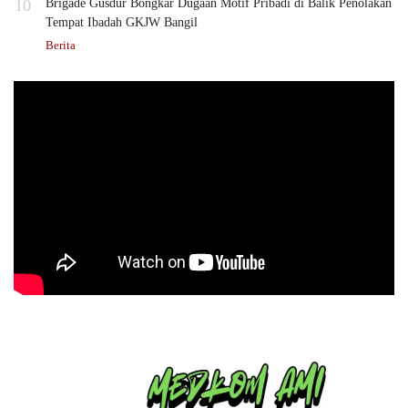
10
Brigade Gusdur Bongkar Dugaan Motif Pribadi di Balik Penolakan
Tempat Ibadah GKJW Bangil
Berita