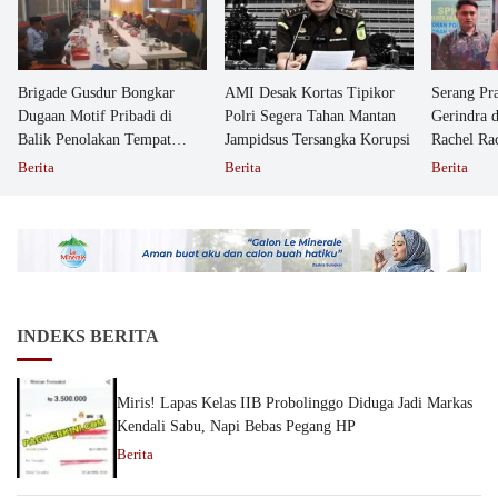
Brigade Gusdur Bongkar
AMI Desak Kortas Tipikor
Serang Pr
Dugaan Motif Pribadi di
Polri Segera Tahan Mantan
Gerindra 
Balik Penolakan Tempat
Jampidsus Tersangka Korupsi
Rachel Ra
Ibadah GKJW Bangil
Dipolisika
Berita
Berita
Berita
INDEKS BERITA
Miris! Lapas Kelas IIB Probolinggo Diduga Jadi Markas
Kendali Sabu, Napi Bebas Pegang HP
Berita