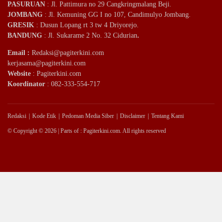
PASURUAN
: Jl. Pattimura no 29 Cangkringmalang Beji.
JOMBANG
: Jl. Kemuning GG I no 107, Candimulyo Jombang.
GRESIK
: Dusun Lopang rt 3 tw 4 Driyorejo.
BANDUNG
: Jl. Sukarame 2 No. 32 Cidurian
.
Email
:
Redaksi@pagiterkini.com
kerjasama@pagiterkini.com
Website
: Pagiterkini.com
Koordinator
: 082-333-554-717
Redaksi
Kode Etik
Pedoman Media Siber
Disclaimer
Tentang Kami
© Copyright © 2026 | Parts of : Pagiterkini.com. All rights reserved