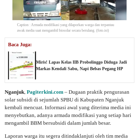
Caption : Armada modifikasi yang dilaporkan warga dan terpantau
awak media saat mengambil biosolar secara berulang. (foto.ist)
Baca Juga:
Miris! Lapas Kelas IIB Probolinggo Diduga Jadi
Markas Kendali Sabu, Napi Bebas Pegang HP
Nganjuk
,
Pagiterkini.com
– Dugaan praktik pengurasan
solar subsidi di sejumlah SPBU di Kabupaten Nganjuk
kembali mencuat. Informasi awal yang diterima media ini
menyebutkan, adanya armada modifikasi yang setiap hari
mengambil BBM bersubsidi dalam jumlah besar.
Laporan warga itu segera ditindaklanjuti oleh tim media