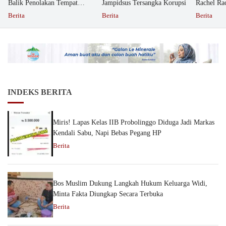
Balik Penolakan Tempat
Jampidsus Tersangka Korupsi
Rachel Ra
Ibadah GKJW Bangil
Dipolisika
Berita
Berita
Berita
INDEKS BERITA
Miris! Lapas Kelas IIB Probolinggo Diduga Jadi Markas
Kendali Sabu, Napi Bebas Pegang HP
Berita
Bos Muslim Dukung Langkah Hukum Keluarga Widi,
Minta Fakta Diungkap Secara Terbuka
Berita