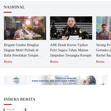
NASIONAL
Brigade Gusdur Bongkar
AMI Desak Kortas Tipikor
Serang Pr
Dugaan Motif Pribadi di
Polri Segera Tahan Mantan
Gerindra 
Balik Penolakan Tempat
Jampidsus Tersangka Korupsi
Rachel Ra
Ibadah GKJW Bangil
Dipolisika
Berita
Berita
Berita
INDEKS BERITA