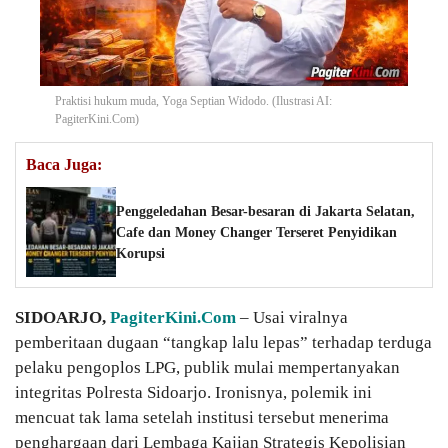
Praktisi hukum muda, Yoga Septian Widodo. (Ilustrasi AI:
PagiterKini.Com)
Baca Juga:
Penggeledahan Besar-besaran di Jakarta Selatan,
Cafe dan Money Changer Terseret Penyidikan
Korupsi
SIDOARJO
,
PagiterKini.Com
– Usai viralnya
pemberitaan dugaan “tangkap lalu lepas” terhadap terduga
pelaku pengoplos LPG, publik mulai mempertanyakan
integritas Polresta Sidoarjo. Ironisnya, polemik ini
mencuat tak lama setelah institusi tersebut menerima
penghargaan dari Lembaga Kajian Strategis Kepolisian