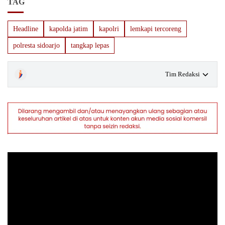
TAG
Headline
kapolda jatim
kapolri
lemkapi tercoreng
polresta sidoarjo
tangkap lepas
Tim Redaksi