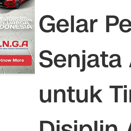
Gelar P
Senjata 
untuk T
Disiplin