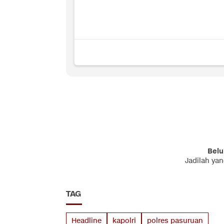
Belu
Jadilah ya
TAG
Headline
kapolri
polres pasuruan