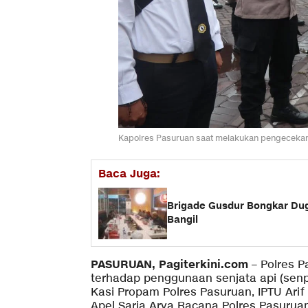
Kapolres Pasuruan saat melakukan pengecekan 
Baca Juga:
Brigade Gusdur Bongkar Dug
Bangil
PASURUAN, Pagiterkini.com
– Polres 
terhadap penggunaan senjata api (senpi
Kasi Propam Polres Pasuruan, IPTU Ari
Apel Sarja Arya Racana Polres Pasuruan,