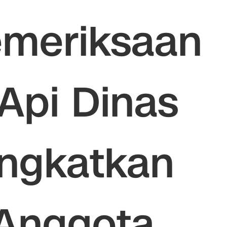
emeriksaan
Api Dinas
ingkatkan
 Anggota