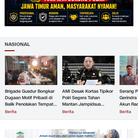
NASIONAL
Brigade Gusdur Bongkar
AMI Desak Kortas Tipikor
Serang 
Dugaan Motif Pribadi di
Polri Segera Tahan
Gerindra
Balik Penolakan Tempat
Mantan Jampidsus
Akun Rac
Ibadah GKJW Bangil
Tersangka Korupsi
Resmi Di
Berita
Berita
Berita