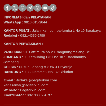
INFORMASI dan PELAYANAN
WhatsApp
: 0813-315-2844
KANTOR PUSAT
: Jalan Ikan Lumba-lumba 1 No 10 Surabaya
Redaksi
/ 0821-4365-2799
KANTOR PERWAKILAN :
PASURUAN
: Jl. Pattimura no 29 Cangkringmalang Beji.
JOMBANG
: Jl. Kemuning GG I no 107, Candimulyo
Jombang.
GRESIK
: Dusun Lopang rt 3 tw 4 Driyorejo.
BANDUNG
: Jl. Sukarame 2 No. 32 Cidurian
.
Email
:
Redaksi@pagiterkini.com
kerjasama@pagiterkini.com
Website
: Pagiterkini.com
Koordinator
: 082-333-554-717