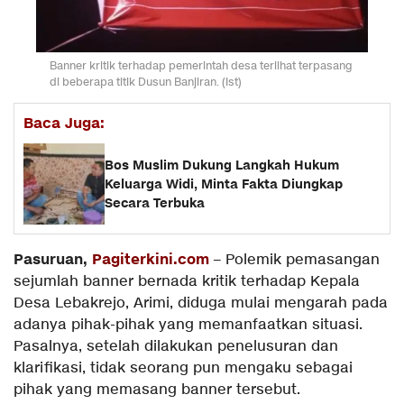
Banner kritik terhadap pemerintah desa terlihat terpasang
di beberapa titik Dusun Banjiran. (Ist)
Baca Juga:
Bos Muslim Dukung Langkah Hukum
Keluarga Widi, Minta Fakta Diungkap
Secara Terbuka
P
asuruan,
Pagiterkini.com
– Polemik pemasangan
sejumlah banner bernada kritik terhadap Kepala
Desa Lebakrejo, Arimi, diduga mulai mengarah pada
adanya pihak-pihak yang memanfaatkan situasi.
Pasalnya, setelah dilakukan penelusuran dan
klarifikasi, tidak seorang pun mengaku sebagai
pihak yang memasang banner tersebut.